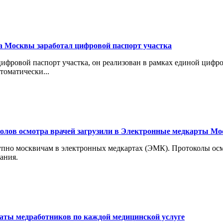
а Москвы заработал цифровой паспорт участка
цифровой паспорт участка, он реализован в рамках единой циф
томатически...
колов осмотра врачей загрузили в Электронные медкарты М
тупно москвичам в электронных медкартах (ЭМК). Протоколы ос
ания.
ты медработников по каждой медицинской услуге