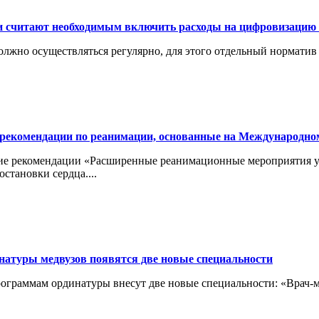
и считают необходимым включить расходы на цифровизаци
жно осуществляться регулярно, для этого отдельный норматив
екомендации по реанимации, основанные на Международном к
ие рекомендации «Расширенные реанимационные мероприятия у 
тановки сердца....
натуры медвузов появятся две новые специальности
рограммам ординатуры внесут две новые специальности: «Врач-