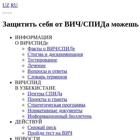
UZ
RU
Защитить себя от ВИЧ/СПИДа можешь 
ИНФОРМАЦИЯ
О ВИЧ/СПИДе
Факты о ВИЧ/СПИДе
Стигма и дискриминация
Тестирование
Лечение
Вопросы и ответы
Словарь терминов
ВИЧ/СПИД
В УЗБЕКИСТАНЕ
Центры СПИДа
Проекты и гранты
Стратегическая программа
Нормативные документы
Информационный бюллетень
ДЕЙСТВУЙ
Снижай риск
Пройди тест на ВИЧ
НОВОСТИ