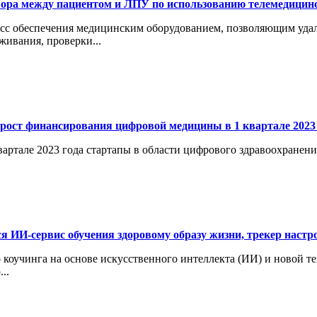
ора между пациентом и ЛПУ по использованию телемедицинс
сс обеспечения медицинским оборудованием, позволяющим удал
живания, проверки...
рост финансирования цифровой медицины в 1 квартале 2023 
вартале 2023 года стартапы в области цифрового здравоохранен
я ИИ-сервис обучения здоровому образу жизни, трекер настр
 коучинга на основе искусственного интеллекта (ИИ) и новой т
..