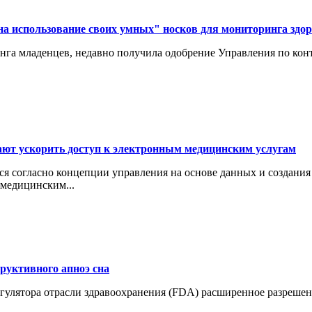
на использование своих умных" носков для мониторинга здо
инга младенцев, недавно получила одобрение Управления по ко
ют ускорить доступ к электронным медицинским услугам
ется согласно концепции управления на основе данных и создан
 медицинским...
руктивного апноэ сна
 регулятора отрасли здравоохранения (FDA) расширенное разреш