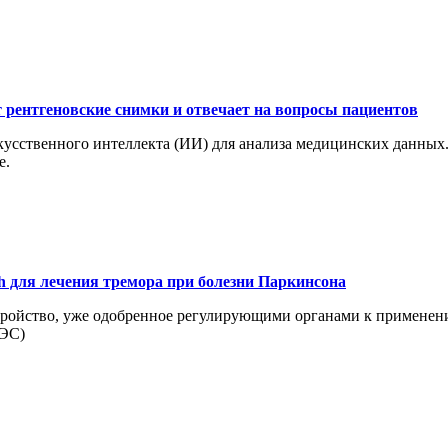
рентгеновские снимки и отвечает на вопросы пациентов
усственного интеллекта (ИИ) для анализа медицинских данных.
e.
h для лечения тремора при болезни Паркинсона
тройство, уже одобренное регулирующими органами к применению
ЧЭС)