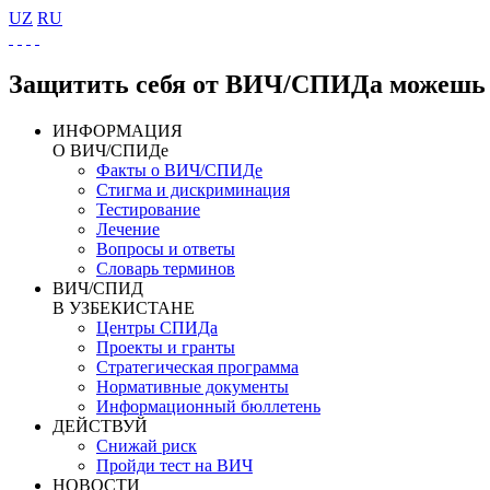
UZ
RU
Защитить себя от ВИЧ/СПИДа можешь 
ИНФОРМАЦИЯ
О ВИЧ/СПИДе
Факты о ВИЧ/СПИДе
Стигма и дискриминация
Тестирование
Лечение
Вопросы и ответы
Словарь терминов
ВИЧ/СПИД
В УЗБЕКИСТАНЕ
Центры СПИДа
Проекты и гранты
Стратегическая программа
Нормативные документы
Информационный бюллетень
ДЕЙСТВУЙ
Снижай риск
Пройди тест на ВИЧ
НОВОСТИ