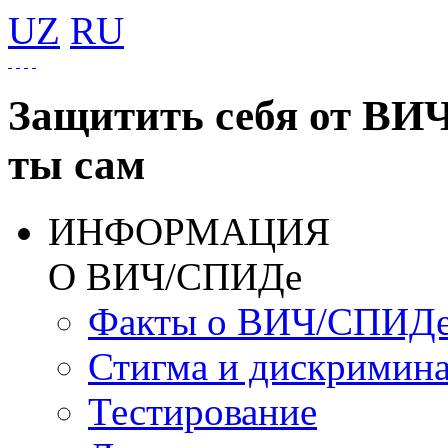
UZ
RU
Защитить себя от ВИ
ты сам
ИНФОРМАЦИЯ
О ВИЧ/СПИДе
Факты о ВИЧ/СПИД
Стигма и дискримин
Тестирование