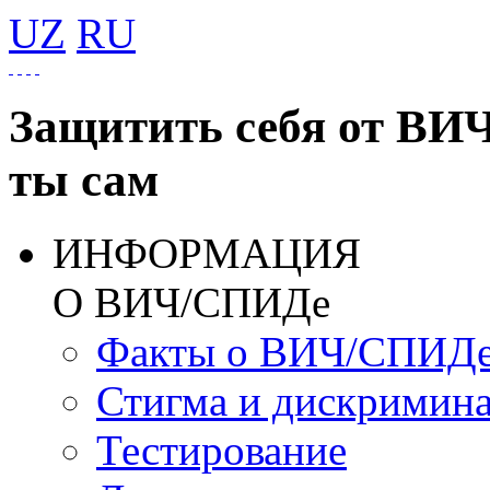
UZ
RU
Защитить себя от ВИ
ты сам
ИНФОРМАЦИЯ
О ВИЧ/СПИДе
Факты о ВИЧ/СПИД
Стигма и дискримин
Тестирование