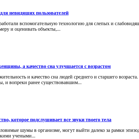
 для невидящих пользователей
аботали вспомогательную технологию для слепых и слабовидящи
еру и оценивать объекты,...
енщины, а качество сна улучшается с возрастом
ительность и качество сна людей среднего и старшего возраст
, и вопреки ранее существовавшим...
ство, которое подслушивает все звуки твоего тела
овимые шумы в организме, могут выйти далеко за рамки эпизод
кими учеными...