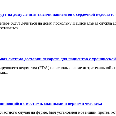
ут на дому лечить тысячи пациентов с сердечной недостато
еперь будут лечиться на дому, поскольку Национальная служба 
ставаться...
ьная система доставки лекарств для пациентов с хронической
ирующего ведомства (FDA) на использование интратекальной сис
ми...
диняющийся с костями, мышцами и нервами человека
есчастного случая на ферме, был установлен новейший протез, 