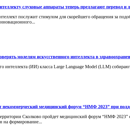
нтеллекту слуховые аппараты теперь предлагают перевод и
интеллект послужит стимулом для скорейшего обращения за под
инновационного...
доверять моделям искусственного интеллекта в здравоохране
 интеллекта (ИИ) класса Large Language Model (LLM) собирают
т некоммерческий медицинский форум “НМФ 2023” при подд
 территории Сколково пройдет медицинский форум “НМФ 2023” c
н на формирование...