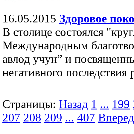
16.05.2015
Здоровое пок
В столице состоялся "кру
Международным благотв
авлод учун” и посвященн
негативного последствия 
Страницы:
Назад
1
...
199
207
208
209
...
407
Вперед