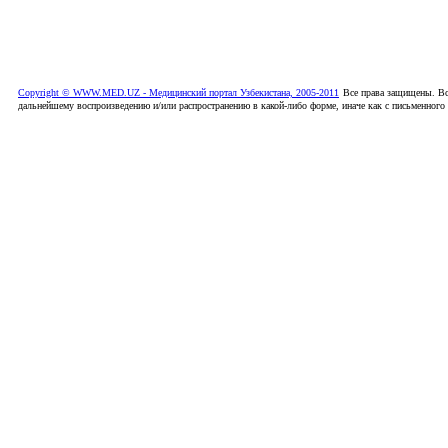
Copyright © WWW.MED.UZ - Медицинский портал Узбекистана, 2005-2011
Все права защищены. Вс
дальнейшему воспроизведению и/или распространению в какой-либо форме, иначе как с письменного