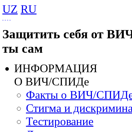
UZ
RU
Защитить себя от ВИ
ты сам
ИНФОРМАЦИЯ
О ВИЧ/СПИДе
Факты о ВИЧ/СПИД
Стигма и дискримин
Тестирование