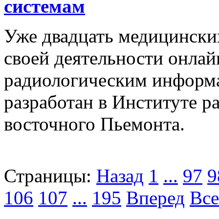
системам
Уже двадцать медицински
своей деятельности онла
радиологическим информ
разработан в Институте р
восточного Пьемонта.
Страницы:
Назад
1
...
97
9
106
107
...
195
Вперед
Все