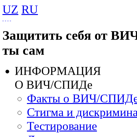
UZ
RU
Защитить себя от ВИ
ты сам
ИНФОРМАЦИЯ
О ВИЧ/СПИДе
Факты о ВИЧ/СПИД
Стигма и дискримин
Тестирование