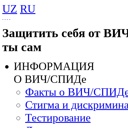
UZ
RU
Защитить себя от ВИ
ты сам
ИНФОРМАЦИЯ
О ВИЧ/СПИДе
Факты о ВИЧ/СПИД
Стигма и дискримин
Тестирование