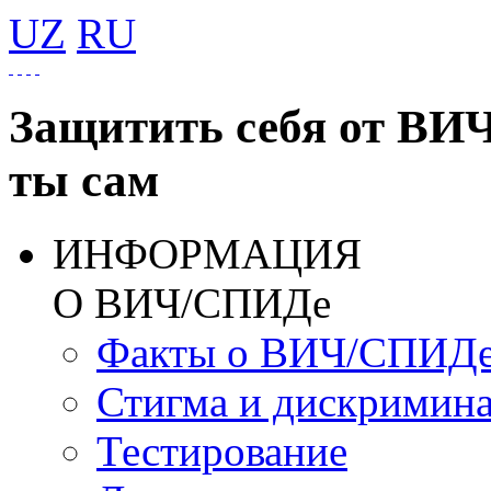
UZ
RU
Защитить себя от ВИ
ты сам
ИНФОРМАЦИЯ
О ВИЧ/СПИДе
Факты о ВИЧ/СПИД
Стигма и дискримин
Тестирование