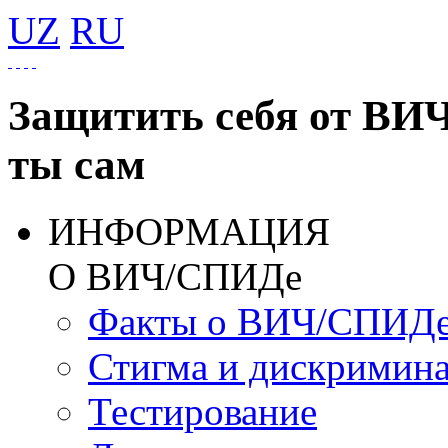
UZ
RU
Защитить себя от ВИ
ты сам
ИНФОРМАЦИЯ
О ВИЧ/СПИДе
Факты о ВИЧ/СПИД
Стигма и дискримин
Тестирование