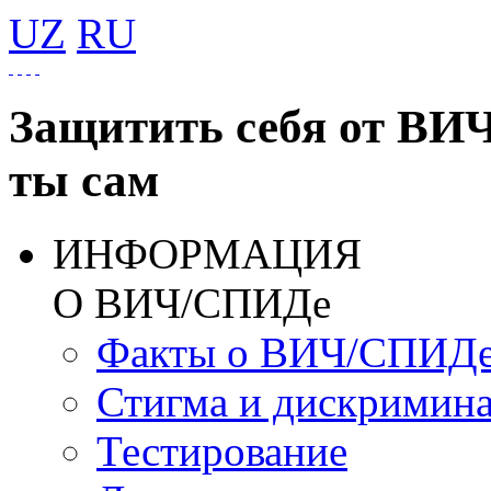
UZ
RU
Защитить себя от ВИ
ты сам
ИНФОРМАЦИЯ
О ВИЧ/СПИДе
Факты о ВИЧ/СПИД
Стигма и дискримин
Тестирование