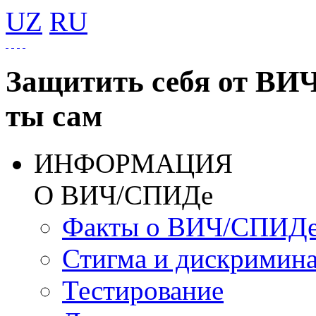
UZ
RU
Защитить себя от ВИ
ты сам
ИНФОРМАЦИЯ
О ВИЧ/СПИДе
Факты о ВИЧ/СПИД
Стигма и дискримин
Тестирование