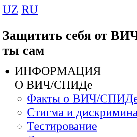
UZ
RU
Защитить себя от ВИ
ты сам
ИНФОРМАЦИЯ
О ВИЧ/СПИДе
Факты о ВИЧ/СПИД
Стигма и дискримин
Тестирование