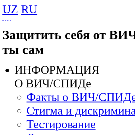
UZ
RU
Защитить себя от ВИ
ты сам
ИНФОРМАЦИЯ
О ВИЧ/СПИДе
Факты о ВИЧ/СПИД
Стигма и дискримин
Тестирование