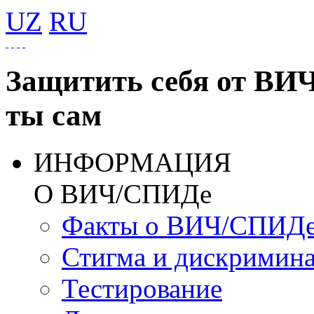
UZ
RU
Защитить себя от ВИ
ты сам
ИНФОРМАЦИЯ
О ВИЧ/СПИДе
Факты о ВИЧ/СПИД
Стигма и дискримин
Тестирование