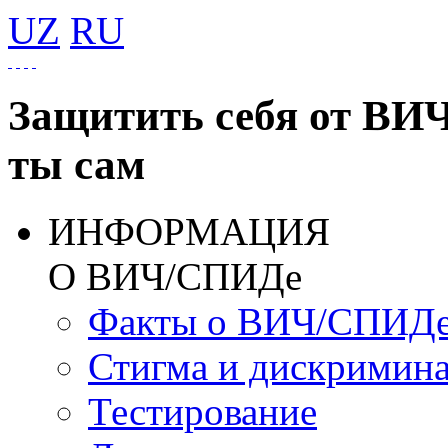
UZ
RU
Защитить себя от ВИ
ты сам
ИНФОРМАЦИЯ
О ВИЧ/СПИДе
Факты о ВИЧ/СПИД
Стигма и дискримин
Тестирование