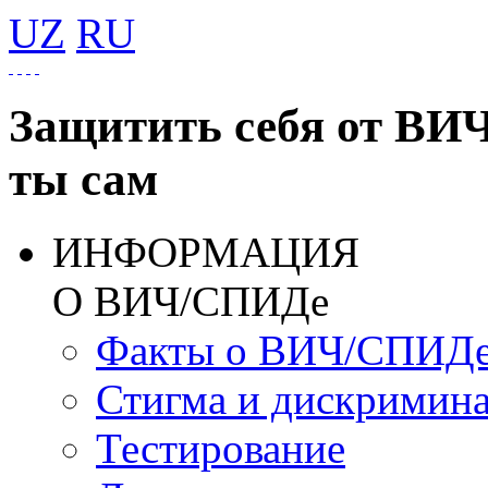
UZ
RU
Защитить себя от ВИ
ты сам
ИНФОРМАЦИЯ
О ВИЧ/СПИДе
Факты о ВИЧ/СПИД
Стигма и дискримин
Тестирование