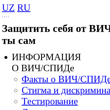
UZ
RU
Защитить себя от ВИ
ты сам
ИНФОРМАЦИЯ
О ВИЧ/СПИДе
Факты о ВИЧ/СПИД
Стигма и дискримин
Тестирование