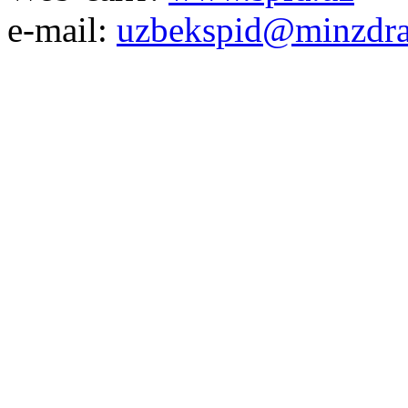
e-mail:
uzbekspid@minzdra