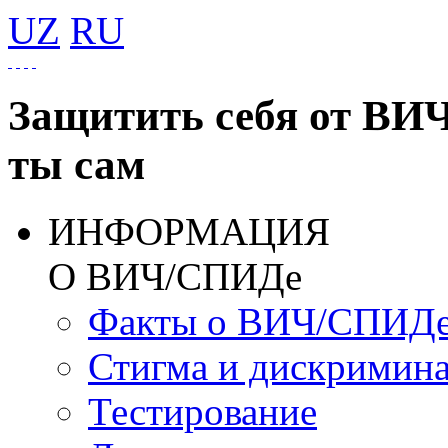
UZ
RU
Защитить себя от ВИ
ты сам
ИНФОРМАЦИЯ
О ВИЧ/СПИДе
Факты о ВИЧ/СПИД
Стигма и дискримин
Тестирование