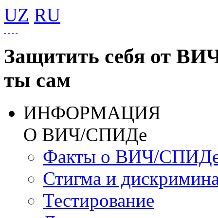
UZ
RU
Защитить себя от ВИ
ты сам
ИНФОРМАЦИЯ
О ВИЧ/СПИДе
Факты о ВИЧ/СПИД
Стигма и дискримин
Тестирование