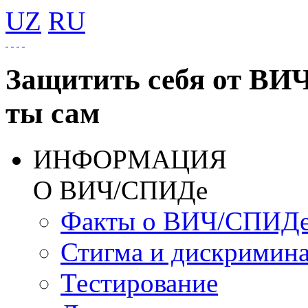
UZ
RU
Защитить себя от ВИ
ты сам
ИНФОРМАЦИЯ
О ВИЧ/СПИДе
Факты о ВИЧ/СПИД
Стигма и дискримин
Тестирование