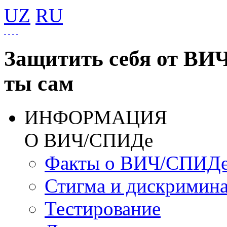
UZ
RU
Защитить себя от ВИ
ты сам
ИНФОРМАЦИЯ
О ВИЧ/СПИДе
Факты о ВИЧ/СПИД
Стигма и дискримин
Тестирование