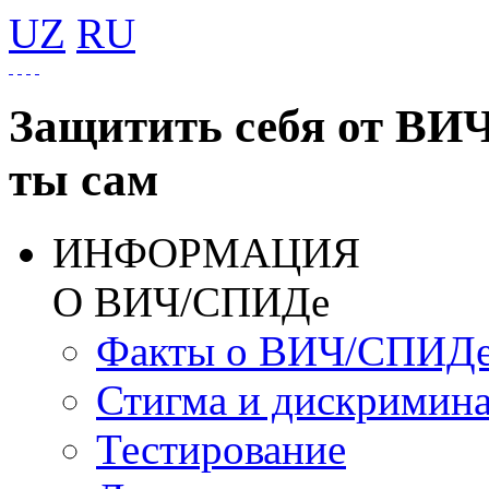
UZ
RU
Защитить себя от ВИ
ты сам
ИНФОРМАЦИЯ
О ВИЧ/СПИДе
Факты о ВИЧ/СПИД
Стигма и дискримин
Тестирование