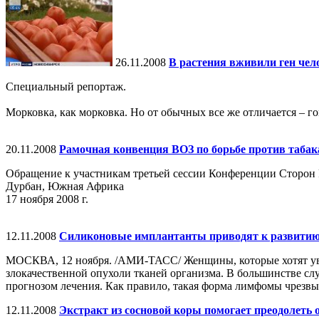
26.11.2008
В растения вживили ген чел
Специальный репортаж.
Морковка, как морковка. Но от обычных все же отличается – го
20.11.2008
Рамочная конвенция ВОЗ по борьбе против таба
Обращение к участникам третьей сессии Конференции Сторон 
Дурбан, Южная Африка
17 ноября 2008 г.
12.11.2008
Силиконовые имплантанты приводят к развитию
МОСКВА, 12 ноября. /АМИ-ТАСС/ Женщины, которые хотят уве
злокачественной опухоли тканей организма. В большинстве сл
прогнозом лечения. Как правило, такая форма лимфомы чрезвыча
12.11.2008
Экстракт из сосновой коры помогает преодолеть