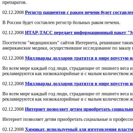
препаратов.
02.12.2008
Регистр пациентов с раком печени будет составле
В России будет составлен регистр больных раком печени.
02.12.2008
ИТАР-ТАСС передает информационный пакет
Посетители "медицинских" сайтов Интернета, решившие таким
американские медики, осуществившие исследование по заказу 
02.12.2008
Миллиарды долларов тратятся в мире впустую н
Во всем мире каждый год люди, страдающие от лишнего веса и
рекламируются как низкокалорийные и с малым количеством ж
02.12.2008
Миллиарды долларов тратятся в мире впустую н
Во всем мире каждый год люди, страдающие от лишнего веса и
рекламируются как низкокалорийные и с малым количеством ж
02.12.2008
Интернет позволяет детям приобретать социаль
Интернет позволяет детям приобретать социальные и професс
02.12.2008
Химикат, используемый для изготовления пластм