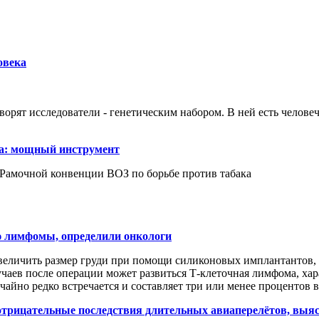
овека
ворят исследователи - генетическим набором. В ней есть человеч
ка: мощный инструмент
Рамочной конвенции ВОЗ по борьбе против табака
 лимфомы, определили онкологи
личить размер груди при помощи силиконовых имплантантов, 
учаев после операции может развиться Т-клеточная лимфома, х
йно редко встречается и составляет три или менее процентов вс
 отрицательные последствия длительных авиаперелётов, выя