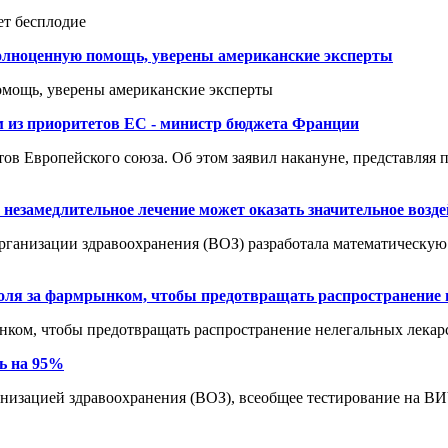
ет бесплодие
полноценную помощь, уверены американские эксперты
омощь, уверены американские эксперты
м из приоритетов ЕС - министр бюджета Франции
ов Европейского союза. Об этом заявил накануне, представляя п
 незамедлительное лечение может оказать значительное возд
 организации здравоохранения (ВОЗ) разработала математическую
роля за фармрынком, чтобы предотвращать распространение
ынком, чтобы предотвращать распространение нелегальных лекар
ь на 95%
анизацией здравоохранения (ВОЗ), всеобщее тестирование на 