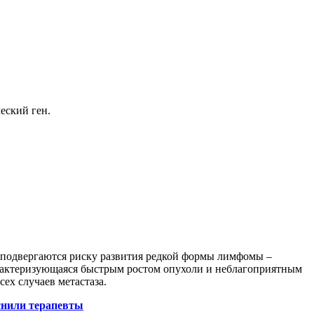
еский ген.
подвергаются риску развития редкой формы лимфомы –
арактеризующаяся быстрым ростом опухоли и неблагоприятным
ех случаев метастаза.
снили терапевты