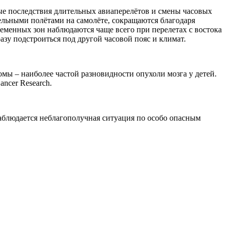
е последствия длительных авиаперелётов и смены часовых
тельными полётами на самолёте, сокращаются благодаря
еменных зон наблюдаются чаще всего при перелетах с востока
азу подстроиться под другой часовой пояс и климат.
мы – наиболее частой разновидности опухоли мозга у детей.
ncer Research.
аблюдается неблагополучная ситуация по особо опасным