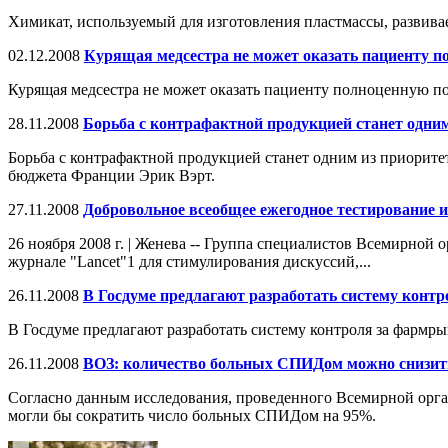
Химикат, используемый для изготовления пластмассы, развива
02.12.2008
Курящая медсестра не может оказать пациенту 
Курящая медсестра не может оказать пациенту полноценную п
28.11.2008
Борьба с контрафактной продукцией станет одни
Борьба с контрафактной продукцией станет одним из приоритет
бюджета Франции Эрик Вэрт.
27.11.2008
Добровольное всеобщее ежегодное тестирование и
26 ноября 2008 г. | Женева -- Группа специалистов Всемирной
журнале "Lancet"1 для стимулирования дискуссий,...
26.11.2008
В Госдуме предлагают разработать систему конт
В Госдуме предлагают разработать систему контроля за фармр
26.11.2008
ВОЗ: количество больных СПИДом можно снизит
Согласно данным исследования, проведенного Всемирной орг
могли бы сократить число больных СПИДом на 95%.