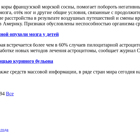
оры французской морской сосны, помогает побороть негативны
 мозга, отёк ног и другие общие условия, связанные с продолжи
 расстройства в результате воздушных путешествий и смены вр
ы в Америку. Признаки обусловлены неспособностью организма ср
ой опухоли мозга у детей
я встречается более чем в 60% случаев пилоцитарной астроцито
аботке новых методов лечения астроцитомы, сообщает журнал Ca
мощью куриного бульона
же средств массовой информации, в ряде стран мира сегодня н
94
Все
 года