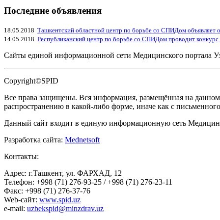
Последние объявления
18.05.2018
Ташкентский областной центр по борьбе со СПИДом объявляет о
14.05.2018
Республиканский центр по борьбе со СПИДом проводит конкурс
Сайты единой информационной сети Медицинского портала У
Copyright©SPID
Все права защищены. Вся информация, размещённая на данном 
распространению в какой-либо форме, иначе как с письменног
Данный сайт входит в единую информационную сеть Медицинс
Разработка сайта:
Mednetsoft
Контакты:
Адрес: г.Ташкент, ул. ФАРХАД, 12
Телефон: +998 (71) 276-93-25 / +998 (71) 276-23-11
Факс: +998 (71) 276-37-76
Web-сайт:
www.spid.uz
e-mail:
uzbekspid@minzdrav.uz