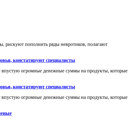
ы, рискуют пополнить ряды невротиков, полагают
ровья, констатируют специалисты
ят впустую огромные денежные суммы на продукты, которые
ровья, констатируют специалисты
ят впустую огромные денежные суммы на продукты, которые
ченые