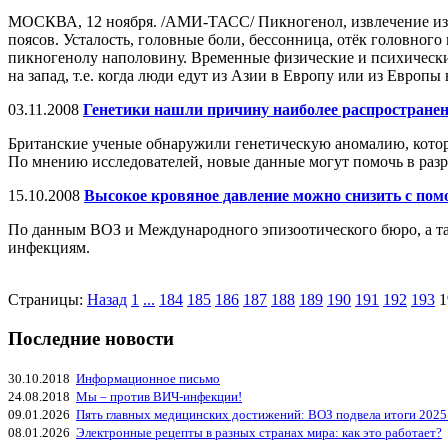
МОСКВА, 12 ноября. /АМИ-ТАСС/ Пикногенол, извлечение из к
поясов. Усталость, головные боли, бессонница, отёк головного
пикногенолу наполовину. Временные физические и психические
на запад, т.е. когда люди едут из Азии в Европу или из Европ
03.11.2008
Генетики нашли причину наиболее распространенн
Британские ученые обнаружили генетическую аномалию, котора
По мнению исследователей, новые данные могут помочь в разр
15.10.2008
Высокое кровяное давление можно снизить с по
По данным ВОЗ и Международного эпизоотического бюро, а так
инфекциям.
Страницы:
Назад
1
...
184
185
186
187
188
189
190
191
192
193
1
Последние новости
30.10.2018
Информационное письмо
24.08.2018
Мы – против ВИЧ-инфекции!
09.01.2026
Пять главных медицинских достижений: ВОЗ подвела итоги 2025
08.01.2026
Электронные рецепты в разных странах мира: как это работает?