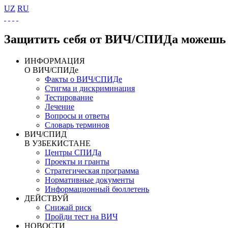
UZ
RU
Защитить себя от ВИЧ/СПИДа можешь 
ИНФОРМАЦИЯ
О ВИЧ/СПИДе
Факты о ВИЧ/СПИДе
Стигма и дискриминация
Тестирование
Лечение
Вопросы и ответы
Словарь терминов
ВИЧ/СПИД
В УЗБЕКИСТАНЕ
Центры СПИДа
Проекты и гранты
Стратегическая программа
Нормативные документы
Информационный бюллетень
ДЕЙСТВУЙ
Снижай риск
Пройди тест на ВИЧ
НОВОСТИ