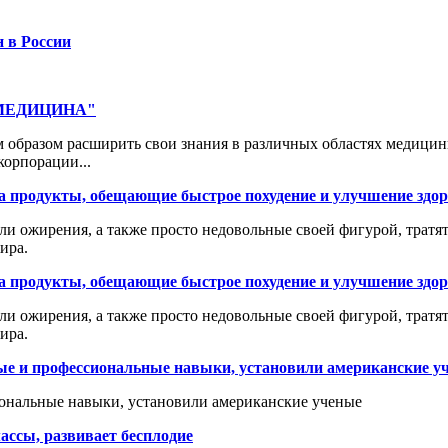
н в России
 "МЕДИЦИНА"
 образом расширить свои знания в различных областях медицин
корпорации...
а продукты, обещающие быстрое похудение и улучшение здо
ли ожирения, а также просто недовольные своей фигурой, трат
ира.
а продукты, обещающие быстрое похудение и улучшение здо
ли ожирения, а также просто недовольные своей фигурой, трат
ира.
ные и профессиональные навыки, установили американские у
иональные навыки, установили американские ученые
ассы, развивает бесплодие