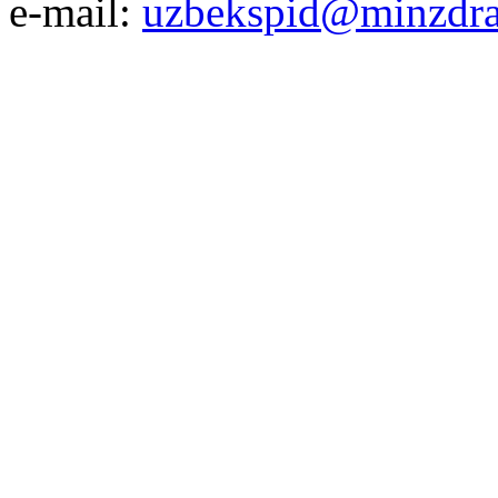
e-mail:
uzbekspid@minzdra