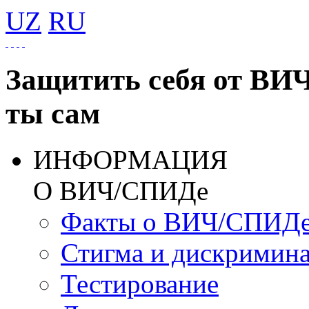
UZ
RU
Защитить себя от ВИ
ты сам
ИНФОРМАЦИЯ
О ВИЧ/СПИДе
Факты о ВИЧ/СПИД
Стигма и дискримин
Тестирование