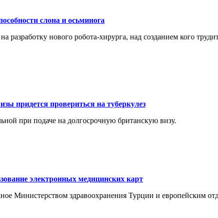
пособности слона и осьминога
 на разработку нового робота-хирурга, над созданием кого тру
изы придется провериться на туберкулез
ельной при подаче на долгосрочную британскую визу.
ьзование электронных медицинских карт
санное Министерством здравоохранения Турции и европейским 