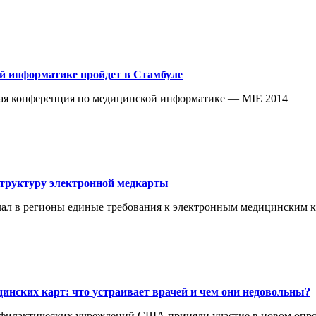
й информатике пройдет в Стамбуле
ейская конференция по медицинской информатике — MIE 2014
структуру электронной медкарты
слал в регионы единые требования к электронным медицинским 
нских карт: что устраивает врачей и чем они недовольны?
офилактических учреждений США приняли участие в новом опро