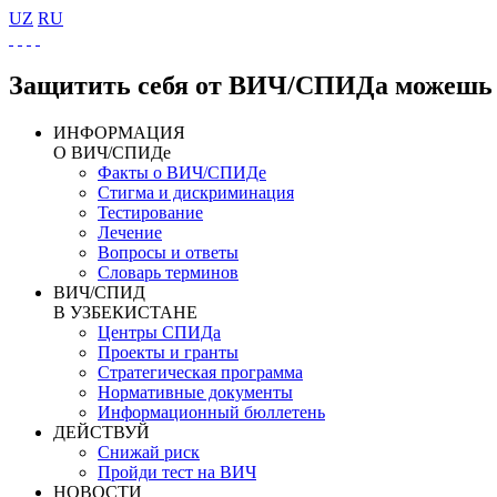
UZ
RU
Защитить себя от ВИЧ/СПИДа можешь 
ИНФОРМАЦИЯ
О ВИЧ/СПИДе
Факты о ВИЧ/СПИДе
Стигма и дискриминация
Тестирование
Лечение
Вопросы и ответы
Словарь терминов
ВИЧ/СПИД
В УЗБЕКИСТАНЕ
Центры СПИДа
Проекты и гранты
Стратегическая программа
Нормативные документы
Информационный бюллетень
ДЕЙСТВУЙ
Снижай риск
Пройди тест на ВИЧ
НОВОСТИ