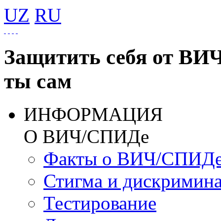
UZ
RU
Защитить себя от ВИ
ты сам
ИНФОРМАЦИЯ
О ВИЧ/СПИДе
Факты о ВИЧ/СПИД
Стигма и дискримин
Тестирование