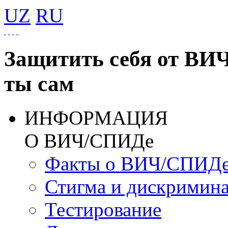
UZ
RU
Защитить себя от ВИ
ты сам
ИНФОРМАЦИЯ
О ВИЧ/СПИДе
Факты о ВИЧ/СПИД
Стигма и дискримин
Тестирование