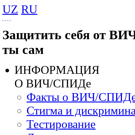
UZ
RU
Защитить себя от ВИ
ты сам
ИНФОРМАЦИЯ
О ВИЧ/СПИДе
Факты о ВИЧ/СПИД
Стигма и дискримин
Тестирование