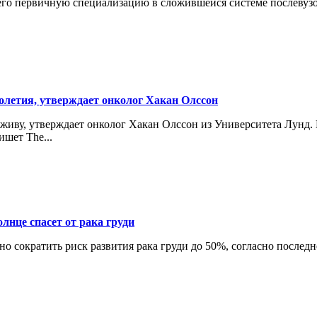
го первичную специализацию в сложившейся системе послевузо
лголетия, утверждает онколог Хакан Олссон
ву, утверждает онколог Хакан Олссон из Университета Лунд. П
шет The...
лнце спасет от рака груди
жно сократить риск развития рака груди до 50%, согласно послед