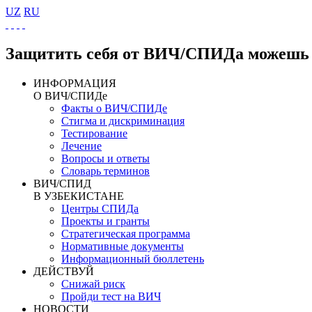
UZ
RU
Защитить себя от ВИЧ/СПИДа можешь 
ИНФОРМАЦИЯ
О ВИЧ/СПИДе
Факты о ВИЧ/СПИДе
Стигма и дискриминация
Тестирование
Лечение
Вопросы и ответы
Словарь терминов
ВИЧ/СПИД
В УЗБЕКИСТАНЕ
Центры СПИДа
Проекты и гранты
Стратегическая программа
Нормативные документы
Информационный бюллетень
ДЕЙСТВУЙ
Снижай риск
Пройди тест на ВИЧ
НОВОСТИ