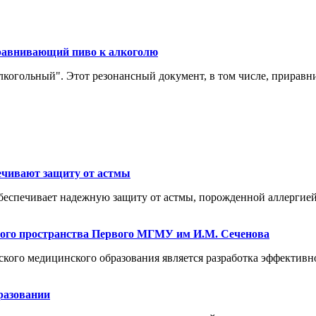
иравнивающий пиво к алкоголю
лкогольный". Этот резонансный документ, в том числе, приравн
ечивают защиту от астмы
еспечивает надежную защиту от астмы, порожденной аллергией
ного пространства Первого МГМУ им И.М. Сеченова
ого медицинского образования является разработка эффективн
разовании