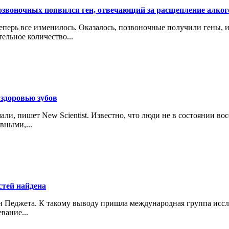
озвоночных появился ген, отвечающий за расщепление алког
еперь все изменилось. Оказалось, позвоночные получили гены, и
ельное количество...
здоровью зубов
ли, пишет New Scientist. Известно, что люди не в состоянии вос
вными,...
стей найдена
зни Педжета. К такому выводу пришла международная группа исс
вание...