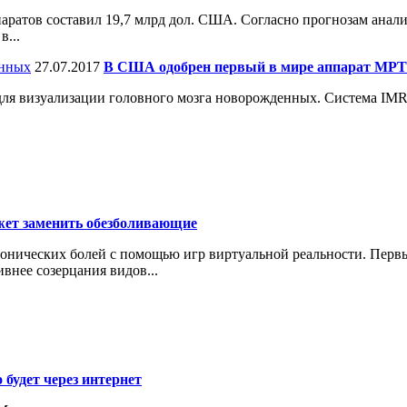
ратов составил 19,7 млрд дол. США. Согласно прогнозам аналити
в...
27.07.2017
В США одобрен первый в мире аппарат МРТ
я визуализации головного мозга новорожденных. Система IMR Imb
жет заменить обезболивающие
нических болей с помощью игр виртуальной реальности. Первые
внее созерцания видов...
 будет через интернет