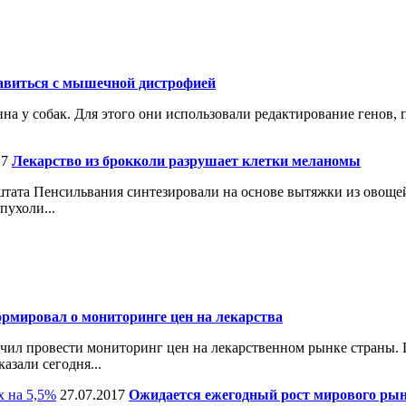
равиться с мышечной дистрофией
 у собак. Для этого они использовали редактирование генов, 
17
Лекарство из брокколи разрушает клетки меланомы
штата Пенсильвания синтезировали на основе вытяжки из овощей
пухоли...
рмировал о мониторинге цен на лекарства
чил провести мониторинг цен на лекарственном рынке страны. 
азали сегодня...
27.07.2017
Ожидается ежегодный рост мирового ры