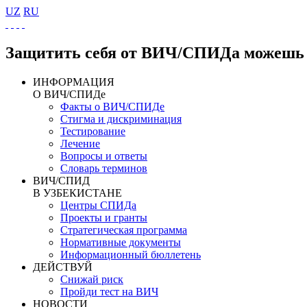
UZ
RU
Защитить себя от ВИЧ/СПИДа можешь 
ИНФОРМАЦИЯ
О ВИЧ/СПИДе
Факты о ВИЧ/СПИДе
Стигма и дискриминация
Тестирование
Лечение
Вопросы и ответы
Словарь терминов
ВИЧ/СПИД
В УЗБЕКИСТАНЕ
Центры СПИДа
Проекты и гранты
Стратегическая программа
Нормативные документы
Информационный бюллетень
ДЕЙСТВУЙ
Снижай риск
Пройди тест на ВИЧ
НОВОСТИ