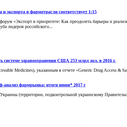
и экспорта в фармотрасли соответствует 1:15
с-форум «Экспорт в приоритете: Как преодолеть барьеры и реа
ба лидеров российского...
ь системе здравоохранения США 253 млрд дол. в 2016 г.
ssible Medi­cines), указанным в отчете «Generic Drug Access & S
ф-анализ фармрынка: итоги июня* 2017 г
Украины (территории, подконтрольной украинскому Правительст