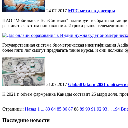
24.07.2017
МТС метит в докторы
ПАО "Мобильные ТелеСистемы" планирует выбрать поставщика 
развиваться в этом направлении. Игроки рынка телемедицински
Государственная система биометрическая идентификация Aadha
более пяти лет смогут предлагать такие курсы, и они должны бу
21.07.2017
GlobalData: к 2021 г. объем
К 2021 г. объем фармрынка Канады составит 25 млрд долл. прот
Страницы:
Назад
1
...
83
84
85
86
87
88
89
90
91
92
93
...
194
Впе
Последние новости