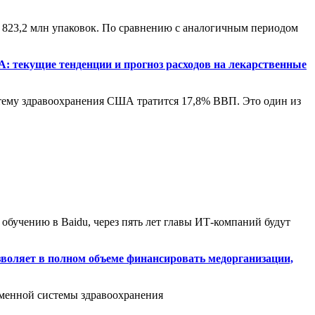
 и 823,2 млн упаковок. По сравнению с аналогичным периодом
текущие тенденции и прогноз расходов на лекарственные
тему здравоохранения США тратится 17,8% ВВП. Это один из
обучению в Baidu, через пять лет главы ИТ-компаний будут
оляет в полном объеме финансировать медорганизации,
еменной системы здравоохранения