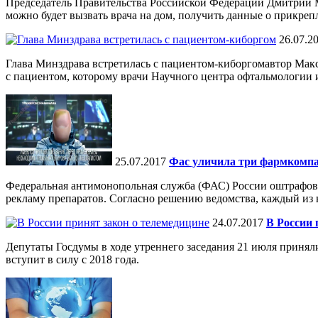
Председатель Правительства Российской Федерации Дмитрий Ме
можно будет вызвать врача на дом, получить данные о прикрепл
26.07.2
Глава Минздрава встретилась с пациентом-киборгомавтор Мак
с пациентом, которому врачи Научного центра офтальмологии 
25.07.2017
Фас уличила три фармкомпа
Федеральная антимонопольная служба (ФАС) России оштрафова
рекламу препаратов. Согласно решению ведомства, каждый из 
24.07.2017
В России 
Депутаты Госдумы в ходе утреннего заседания 21 июля принял
вступит в силу с 2018 года.