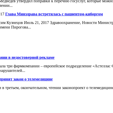
дведев утвердил поправки к перечню госуслуг, которые можно 
ении...
017
Глава Минздрава встретилась с пациентом-киборгом
сим Кузнецов Июль 21, 2017 Здравоохранение, Новости Минист
имени Пирогова...
нии в недостоверной рекламе
ла три фармкомпании – европейское подразделение «Астеллас 
нарушителей...
принят закон о телемедицине
и в третьем, окончательном, чтении законопроект о телемедици