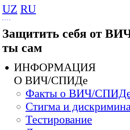
UZ
RU
Защитить себя от ВИ
ты сам
ИНФОРМАЦИЯ
О ВИЧ/СПИДе
Факты о ВИЧ/СПИД
Стигма и дискримин
Тестирование