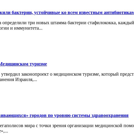
жили бактерии, устойчивые ко всем известным антибиотика
а определили три новых штамма бактерии стафилококка, каждый
огии и иммунитета...
 Медицинском туризме
х утвердил законопроект о медицинском туризме, который предс
нения Израиля,...
ивающихся» городов по уровню системы здравоохранения
мегаполисов мира с точки зрения организации медицинской помо
,...