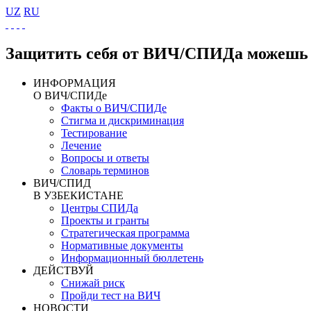
UZ
RU
Защитить себя от ВИЧ/СПИДа можешь 
ИНФОРМАЦИЯ
О ВИЧ/СПИДе
Факты о ВИЧ/СПИДе
Стигма и дискриминация
Тестирование
Лечение
Вопросы и ответы
Словарь терминов
ВИЧ/СПИД
В УЗБЕКИСТАНЕ
Центры СПИДа
Проекты и гранты
Стратегическая программа
Нормативные документы
Информационный бюллетень
ДЕЙСТВУЙ
Снижай риск
Пройди тест на ВИЧ
НОВОСТИ