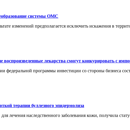
еобразование системы ОМС
льтате изменений предполагается исключить искажения в терри
е воспроизведенные лекарства смогут конкурировать с имп
ации федеральной программы инвестиции со стороны бизнеса сос
откой терапии буллезного эпидермолиза
ля лечения наследственного заболевания кожи, получила стату