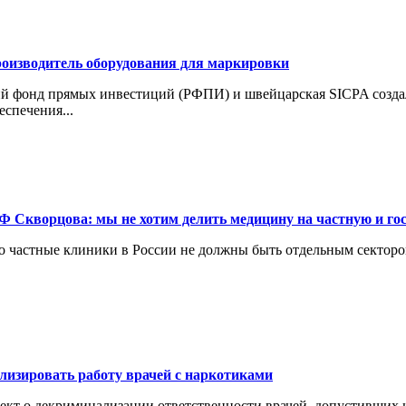
роизводитель оборудования для маркировки
й фонд прямых инвестиций (РФПИ) и швейцарская SICPA создал
спечения...
Ф Скворцова: мы не хотим делить медицину на частную и го
о частные клиники в России не должны быть отдельным секторо
лизировать работу врачей с наркотиками
ект о декриминализации ответственности врачей, допустивших 