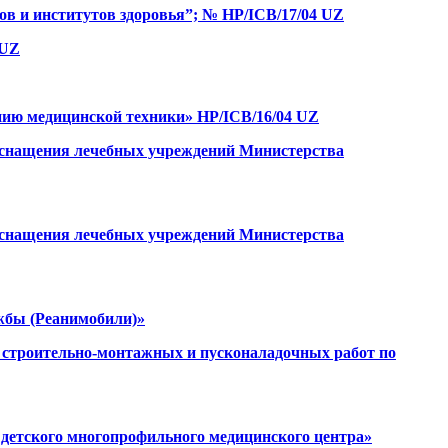
ов и институтов здоровья”; № HP/ICB/17/04 UZ
 UZ
нию медицинской техники» HP/ICB/16/04 UZ
 оснащения лечебных учреждений Министерства
 оснащения лечебных учреждений Министерства
ужбы (Реанимобили)»
 строительно-монтажных и пусконаладочных работ по
 детского многопрофильного медицинского центра»