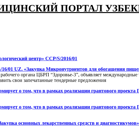
ИЦИНСКИЙ ПОРТАЛ УЗБЕ
ологический центр» CCP/S/2016/01
B/16/01 UZ. «Закупка Микронутриентов для обогащения пищ
 рабочего органа ЦБРП “Здоровье-3”, объявляет международные
вить свои запечатанные тендерные предложения
мирует о том, что в рамках реализации грантового проекта
ирует о том, что в рамках реализации грантового проекта 
«Закупка основных лекарственных средств и диагностикумов»