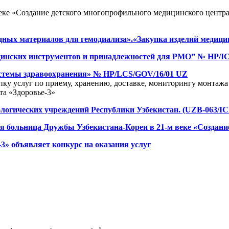
еке «Создание детского многопрофильного медицинского центр
одных материалов для гемодиализа».«Закупка изделий медици
ицинских инструментов и принадлежностей для РМО” № HP/IC
истемы здравоохранения» № HP/LCS/GOV/16/01 UZ
у услуг по приему, хранению, доставке, мониторингу монтажа 
та «Здоровье-3»
ологических учреждений Республики Узбекистан. (UZB-063/IC
ая больница Дружбы Узбекистана-Кореи в 21-м веке «Создани
3» объявляет конкурс на оказания услуг