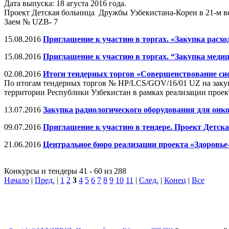
Дата выпуска: 18 агуста 2016 года.
Проект Детская больница Дружбы Узбекистана-Кореи в 21-м в
Заем № UZB- 7
15.08.2016
Приглашение к участию в торгах. «Закупка расх
15.08.2016
Приглашение к участию в торгах. “Закупка мед
02.08.2016
Итоги тендерных торгов «Совершенствование с
По итогам тендерных торгов № НP/LCS/GOV/16/01 UZ на закупк
территории Республики Узбекистан в рамках реализации проек
13.07.2016
Закупка радиологического оборудования для онк
09.07.2016
Приглашение к участию в тендере. Проект Детск
21.06.2016
Центральное бюро реализации проекта «Здоровье-
Конкурсы и тендеры 41 - 60 из 288
Начало
|
Пред.
|
1
2
3
4
5
6
7
8
9
10
11
|
След.
|
Конец
|
Все