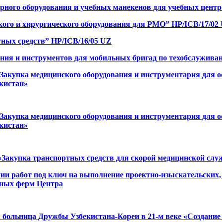
рного оборудования и учебных манекенов для учебных центр
кого и хирургического оборудования для РМО” HP/ICB/17/02
тных средств” HP/ICB/16/05 UZ
ания и инструментов для мобильных бригад по техобслужива
 «Закупка медицинского оборудования и инструментария для
кистан»
 «Закупка медицинского оборудования и инструментария для
кистан»
 «Закупка транспортных средств для скорой медицинской сл
и работ под ключ на выполнение проектно-изыскательских,
рных ферм Центра
я больница Дружбы Узбекистана-Кореи в 21-м веке «Создание