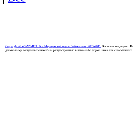
Copyright © WWW.MED.UZ - Медицинский портал Узбекистана, 2005-2011
Все права защищены. Вс
дальнейшему воспроизведению и/или распространению в какой-либо форме, иначе как с письменного