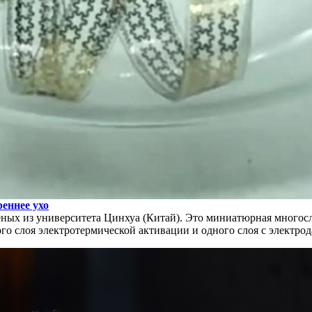
реннее ухо
ученых из университета Цинхуа (Китай). Это миниатюрная много
ого слоя электротермической активации и одного слоя с электр