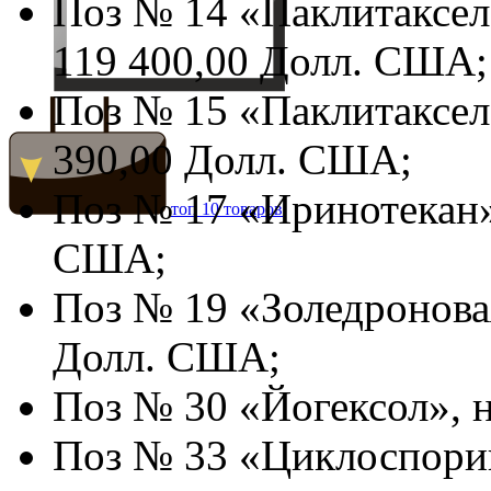
Поз № 14 «Паклитаксел»
119 400,00 Долл. США;
Поз № 15 «Паклитаксел»
390,00 Долл. США;
Поз № 17 «Иринотекан»
топ 10 товаров
США;
Поз № 19 «Золедроновая
Долл. США;
Поз № 30 «Йогексол», 
Поз № 33 «Циклоспорин