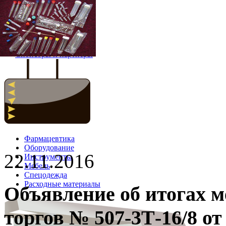
Главная
Новости
Спонсоры и партнёры
Фармацевтика
Оборудование
22.11.2016
Инструменты
Мебель
Спецодежда
Расходные материалы
Объявление об итогах 
торгов № 507-3Т-16/8 от 