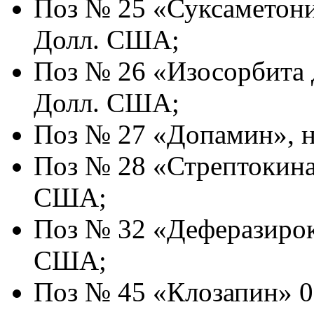
Поз № 25 «Суксаметони
Долл. США;
Поз № 26 «Изосорбита 
Долл. США;
Поз № 27 «Допамин», н
Поз № 28 «Стрептокиназ
США;
Поз № 32 «Деферазирок
США;
Поз № 45 «Клозапин» 0.