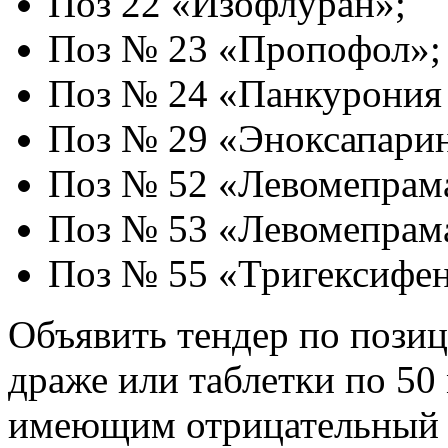
Поз 22 «Изофлуран»;
Поз № 23 «Пропофол»;
Поз № 24 «Панкурония
Поз № 29 «Эноксапари
Поз № 52 «Левомепрама
Поз № 53 «Левомепрам
Поз № 55 «Тригексифе
Объявить тендер по пози
драже или таблетки по 50
имеющим отрицательный ре