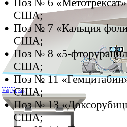
Поз № 6 «Метотрексат»,
США;
Поз № 7 «Кальция фолин
США;
Поз № 8 «5-фторурацил»
США;
Поз № 11 «Гемцитабин»
США;
Узб
Рус
Eng
Поз № 13 «Доксорубици
США;