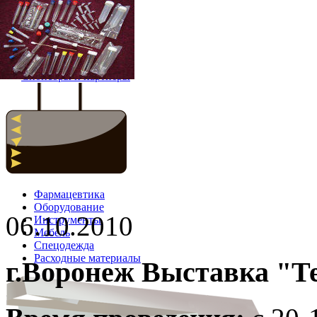
Главная
Новости
Спонсоры и партнёры
Фармацевтика
Оборудование
06.10.2010
Инструменты
Мебель
Спецодежда
Расходные материалы
г.Воронеж Выставка "Те