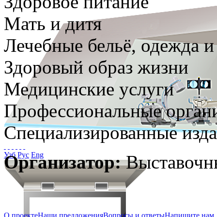
Здоровое питание
Мать и дитя
Лечебные бельё, одежда и
Здоровый образ жизни
Медицинские услуги
Профессиональные орган
Специализированные изда
Узб
Рус
Eng
Организатор:
Выставочн
О проекте
Наши предложения
Вопросы и ответы
Напишите нам