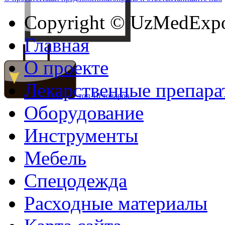
Copyright © UzMedExp
Главная
О проекте
Лекарственные препара
топ 10 товаров
Оборудование
Инструменты
Мебель
Спецодежда
Расходные материалы