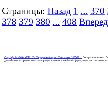
Страницы:
Назад
1
...
370
378
379
380
...
408
Вперед
Copyright © WWW.MED.UZ - Медицинский портал Узбекистана, 2005-2011
Все права защищены. Вс
дальнейшему воспроизведению и/или распространению в какой-либо форме, иначе как с письменного