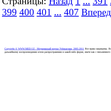
Страницы:
Назад
1
...
391
399
400
401
...
407
Вперед
Copyright © WWW.MED.UZ - Медицинский портал Узбекистана, 2005-2011
Все права защищены. Вс
дальнейшему воспроизведению и/или распространению в какой-либо форме, иначе как с письменного