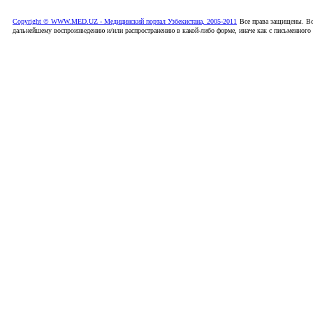
Copyright © WWW.MED.UZ - Медицинский портал Узбекистана, 2005-2011
Все права защищены. Вс
дальнейшему воспроизведению и/или распространению в какой-либо форме, иначе как с письменного