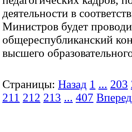
деятельности в соответст
Министров будет проводи
общереспубликанский кон
высшего образовательног
Страницы:
Назад
1
...
203
211
212
213
...
407
Вперед