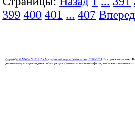
Страницы:
Назад
1
...
391
399
400
401
...
407
Вперед
Copyright © WWW.MED.UZ - Медицинский портал Узбекистана, 2005-2011
Все права защищены. Вс
дальнейшему воспроизведению и/или распространению в какой-либо форме, иначе как с письменного