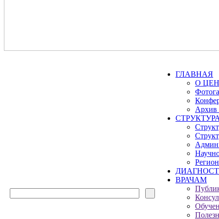
ГЛАВНАЯ
О ЦЕ
Фотога
Конфе
Архив
СТРУКТУР
Струк
Струк
Админ
Научн
Регио
ДИАГНОСТ
ВРАЧАМ
Публи
Консул
Обуче
Полезн