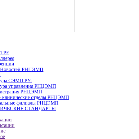
НТРЕ
ллерея
ренции
 Новостей РНЦЭМП
А
тура СЭМП РУз
тура управления РНЦЭМП
истрация РНЦЭМП
о-клинические отделы РНЦЭМП
нальные филиалы РНЦЭМП
ИЧЕСКИЕ СТАНДАРТЫ
кации
ьтации
ние
ое