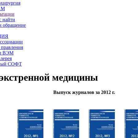
охирургия
АМ
ьтации
с найти
н обращение
ЦИЯ
ассоциации
 правления
л ВЭМ
лерея
ный СОФТ
 экстренной медицины
Выпуск журналов за 2012 г.