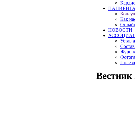
Карди
ПАЦИЕНТ
Консул
Как на
Онлай
НОВОСТИ
АССОЦИА
Устав 
Состав
Журна
Фотога
Полез
Вестник