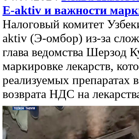
E-aktiv и важности мар
Налоговый комитет Узбеки
aktiv (Э-омбор) из-за сло
глава ведомства Шерзод К
маркировке лекарств, кот
реализуемых препаратах в
возврата НДС на лекарств