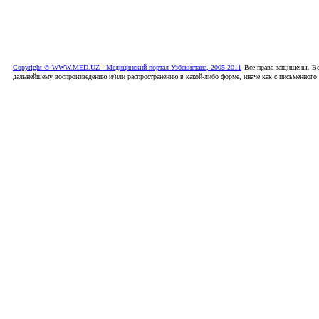
Copyright © WWW.MED.UZ - Медицинский портал Узбекистана, 2005-2011
Все права защищены. Вс
дальнейшему воспроизведению и/или распространению в какой-либо форме, иначе как с письменного