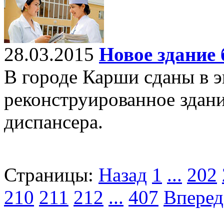
28.03.2015
Новое здание
В городе Карши сданы в э
реконструированное здани
диспансера.
Страницы:
Назад
1
...
202
210
211
212
...
407
Вперед