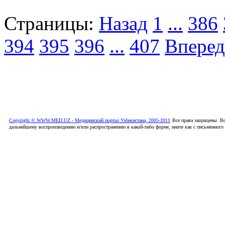
Страницы:
Назад
1
...
386
394
395
396
...
407
Вперед
Copyright © WWW.MED.UZ - Медицинский портал Узбекистана, 2005-2011
Все права защищены. Вс
дальнейшему воспроизведению и/или распространению в какой-либо форме, иначе как с письменного