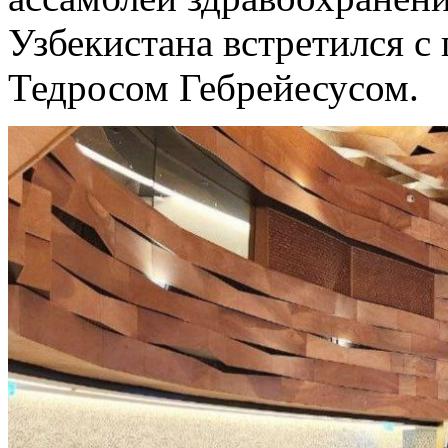
Узбекистана встретился 
Тедросом Гебрейесусом.