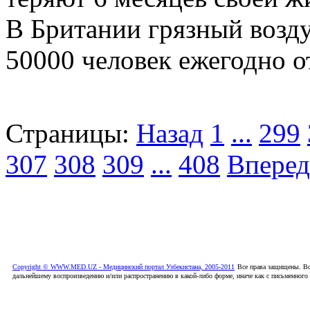
В Британии грязный возду
50000 человек ежегодно от
Страницы:
Назад
1
...
299
307
308
309
...
408
Вперед
Copyright © WWW.MED.UZ - Медицинский портал Узбекистана, 2005-2011
Все права защищены. Вс
дальнейшему воспроизведению и/или распространению в какой-либо форме, иначе как с письменного