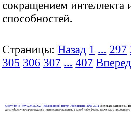
сокращением интеллекта 
способностей.
Страницы:
Назад
1
...
297
305
306
307
...
407
Вперед
Copyright © WWW.MED.UZ - Медицинский портал Узбекистана, 2005-2011
Все права защищены. Вс
дальнейшему воспроизведению и/или распространению в какой-либо форме, иначе как с письменного